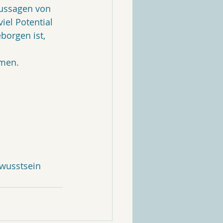
Aussagen von 
iel Potential 
borgen ist, 
mmen.
wusstsein