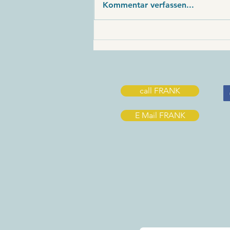
Kommentar verfassen...
CK 6: MINITRANSAT 21 -
DANKBARKEIT!
call FRANK
E Mail FRANK