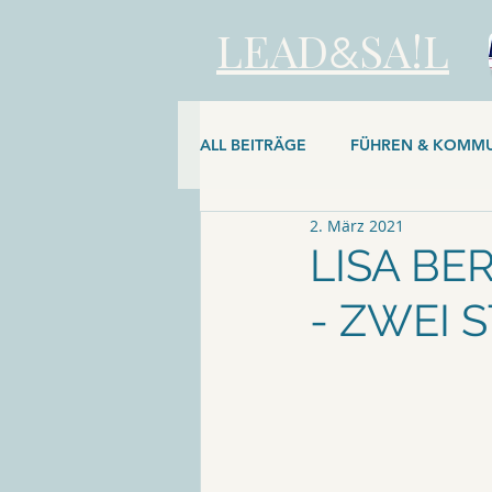
LEAD
SA!L
&
ALL BEITRÄGE
FÜHREN & KOMMU
2. März 2021
PERSONAL MASTERY
LISA BE
- ZWEI 