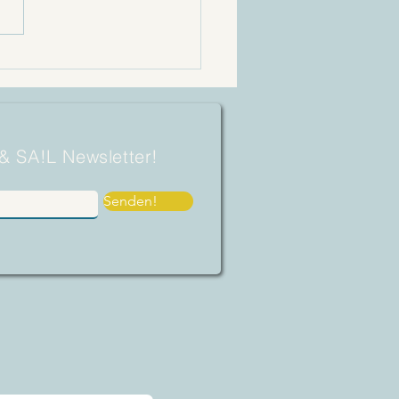
ISTIAN KARGL.
ITRANSAT - INS
TER EINLEBEN"
 & SA!L Newsletter!
Senden!