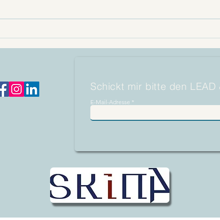
CHRISTIAN KARGL : "VOLLE
CHR
KANNE RICHTUNG SÜDEN
"MIN
BALLERN"
WET
Schickt mir bitte den LEAD
E-Mail-Adresse