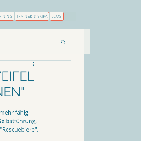
AINING
TRAINER & SK!PA
BLOG
EIFEL
NEN"
mehr fähig, 
Selbstführung, 
"Rescuebiere", 
 