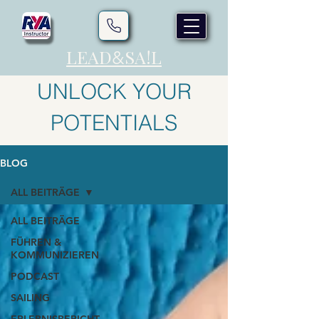
LEAD
SA!L
&
UNLOCK YOUR
POTENTIALS
BLOG
ALL BEITRÄGE
ALL BEITRÄGE
FÜHREN &
KOMMUNIZIEREN
PODCAST
SAILING