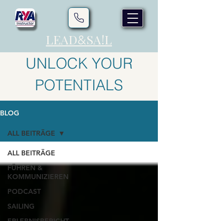
LEAD
SA!L
&
UNLOCK YOUR
POTENTIALS
BLOG
ALL BEITRÄGE
ALL BEITRÄGE
FÜHREN &
KOMMUNIZIEREN
PODCAST
SAILING