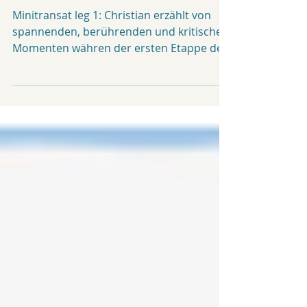
PODCAST
CHRISTIAN KARGL : "VOLLE
KANNE RICHTUNG SÜDEN
BALLERN"
Minitransat leg 1: Christian erzählt von
spannenden, berührenden und kritischen
Momenten währen der ersten Etappe des
"Minitransat 21":...