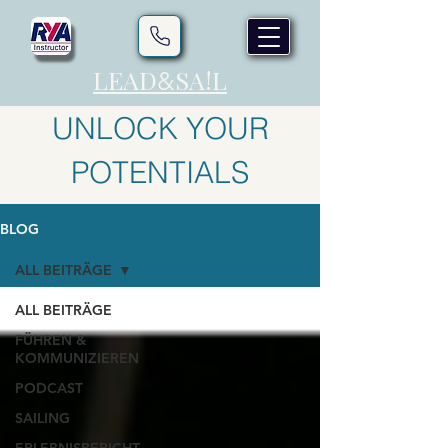
LEAD
SA!L
&
UNLOCK YOUR
POTENTIALS
BLOG
ALL BEITRÄGE
ALL BEITRÄGE
FÜHREN &
KOMMUNIZIEREN
PODCAST
SAILING