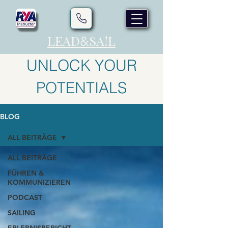
LEAD
SA!L
&
UNLOCK YOUR
POTENTIALS
BLOG
ALL BEITRÄGE
ALL BEITRÄGE
FÜHREN &
KOMMUNIZIEREN
PODCAST
SAILING