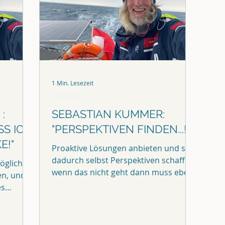
1 Min. Lesezeit
PODCAST
:
SEBASTIAN KUMMER:
SS ICH
"PERSPEKTIVEN FINDEN...!"
E!"
Proaktive Lösungen anbieten und sich
dadurch selbst Perspektiven schaffen,
öglicht
wenn das nicht geht dann muss eben
en, und
die Perspektive...
es
rchten...