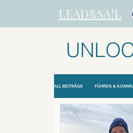
LEAD
SA!L
&
UNLOC
ALL BEITRÄGE
FÜHREN & KOMMU