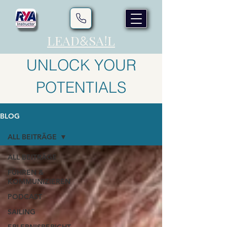
LEAD
SA!L
&
UNLOCK YOUR
POTENTIALS
BLOG
ALL BEITRÄGE
ALL BEITRÄGE
FÜHREN &
KOMMUNIZIEREN
PODCAST
SAILING