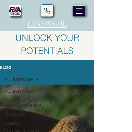
LEAD
SA!L
&
UNLOCK YOUR
POTENTIALS
BLOG
ALL BEITRÄGE
ALL BEITRÄGE
FÜHREN &
KOMMUNIZIEREN
PODCAST
SAILING