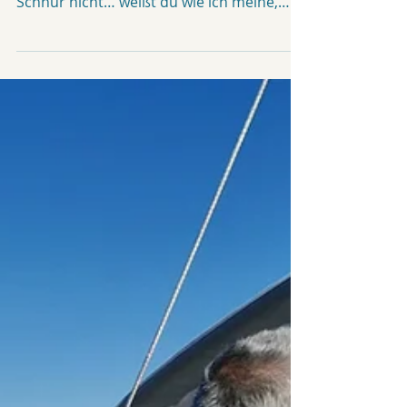
mit Stärken! „ ... ja aber wenn man diese
Schnur nicht… weißt du wie ich meine,
dann geht das da...